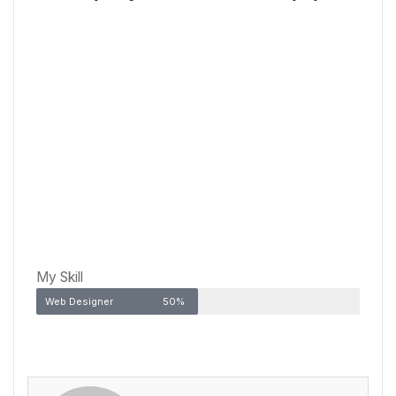
My Skill
Web Designer
50%